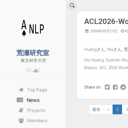
ACL2026-
2026年05月21日
0
Huangさん, Wuさん, 
荒瀬研究室
Hui Huang, Xuanxin Wu
東京科学大学
Biases. ACL 2026 Work
Jp
[
En
]
Share on:
Top Page
News
最初
«
2
3
Projects
Members