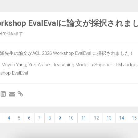
Workshop EvalEvalに論文が採択されま
分で読めます
荒瀬先生の論文がACL 2026 Workshop EvalEval に採択されました！
, Muyun Yang, Yuki Arase. Reasoning Model Is Superior LLM-Judge,
shop EvalEval
4
5
6
7
8
9
10
11
12
13
14
15