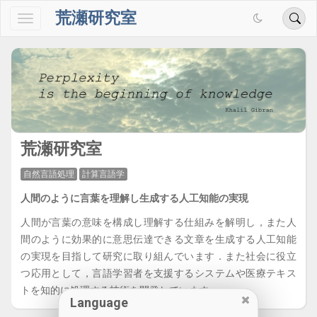
荒瀬研究室
荒瀬研究室
自然言語処理
計算言語学
人間のように言葉を理解し生成する人工知能の実現
人間が言葉の意味を構成し理解する仕組みを解明し，また人
間のように効果的に意思伝達できる文章を生成する人工知能
の実現を目指して研究に取り組んでいます．また社会に役立
つ応用として，言語学習者を支援するシステムや医療テキス
トを知的に処理する技術を開発しています．
Language