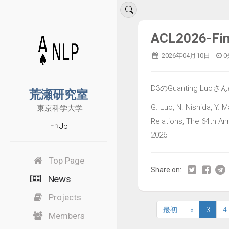
ACL2026-
2026年04月10日
0
D3のGuanting Luo
荒瀬研究室
G. Luo, N. Nishida, Y. 
東京科学大学
Relations, The 64th An
Jp
[
En
]
2026
Top Page
Share on:
News
Projects
最初
«
3
4
Members