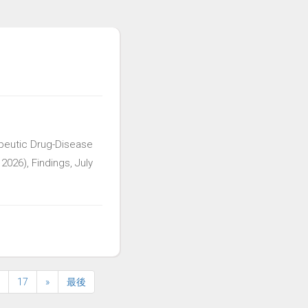
rapeutic Drug-Disease
2026), Findings, July
17
»
最後