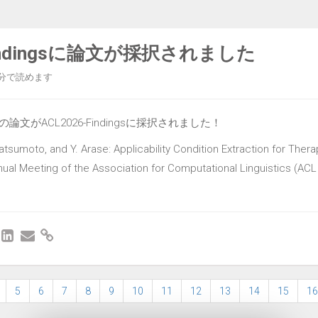
Findingsに論文が採択されました
分で読めます
さんの論文がACL2026-Findingsに採択されました！
Matsumoto, and Y. Arase: Applicability Condition Extraction for The
nual Meeting of the Association for Computational Linguistics (ACL 
5
6
7
8
9
10
11
12
13
14
15
16