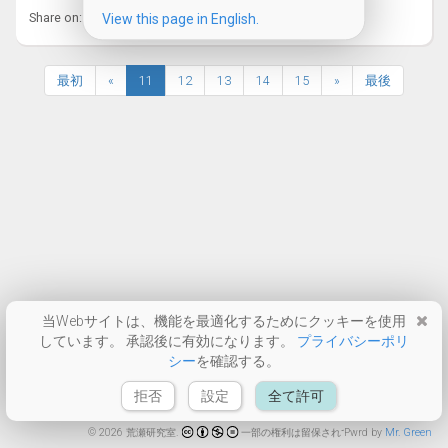
Share on:
View this page in English.
最初
«
11
12
13
14
15
»
最後
当Webサイトは、機能を最適化するためにクッキーを使用
しています。 承認後に有効になります。
プライバシーポリ
シー
を確認する。
拒否
設定
全て許可
© 2026 荒瀬研究室.
一部の権利は留保されています。
Pwrd by
Mr. Green